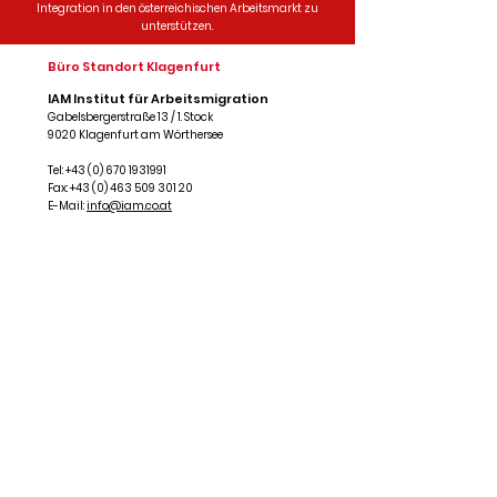
Integration in den österreichischen Arbeitsmarkt zu
unterstützen.
Büro Standort Klagenfurt
IAM Institut für Arbeitsmigration
Gabelsbergerstraße 13 / 1. Stock
9020 Klagenfurt am Wörthersee
Tel: +43 (0)
670 1931991
Fax:
+43 (0) 463 509 301 20
E-Mail:
info@iam.co.at
Standort Villach