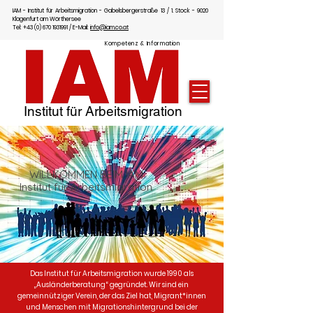
IAM - Institut für Arbeitsmigration - Gabelsbergerstraße 13 / 1. Stock - 9020
Klagenfurt am Wörthersee
Tel: +43 (0) 670 1931991 / E-Mail:
info@iam.co.at
Kompetenz & Information
Institut für Arbeitsmigration
WILLKOMMEN BEIM IAM
Institut für Arbeitsmigration
Das Institut für Arbeitsmigration wurde 1990 als
„Ausländerberatung“ gegründet. Wir sind ein
gemeinnütziger Verein, der das Ziel hat, Migrant*innen
und Menschen mit Migrationshintergrund bei der